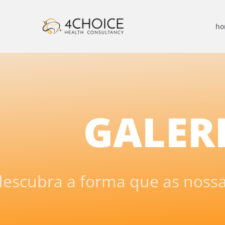
h
GALER
descubra a forma que as noss