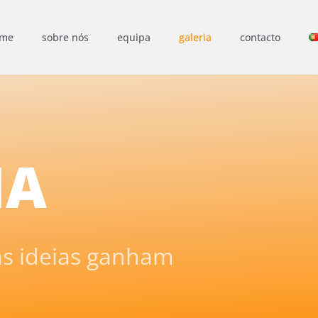
ome
sobre nós
equipa
galeria
contacto
IA
as ideias ganham